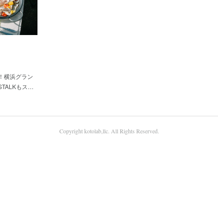
！横浜グラン
STALKもス…
Copyright kotolab,llc. All Rights Reserved.