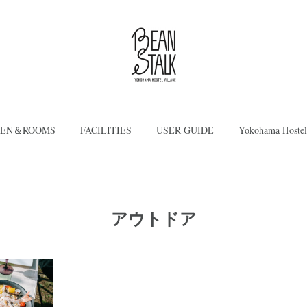
DEN＆ROOMS
FACILITIES
USER GUIDE
Yokohama Hostel
アウトドア